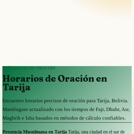
GUÍA LOCAL DE ORACIÓN
Horarios de Oración en
Tarija
Encuentre horarios precisos de oración para Tarija, Bolivia.
Manténgase actualizado con los tiempos de Fajr, Dhuhr, Asr,
Maghrib e Isha basados en métodos de cálculo confiables.
Presencia Musulmana en Tarija
Tarija, una ciudad en el sur de