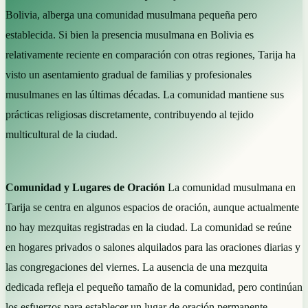
Bolivia, alberga una comunidad musulmana pequeña pero
establecida. Si bien la presencia musulmana en Bolivia es
relativamente reciente en comparación con otras regiones, Tarija ha
visto un asentamiento gradual de familias y profesionales
musulmanes en las últimas décadas. La comunidad mantiene sus
prácticas religiosas discretamente, contribuyendo al tejido
multicultural de la ciudad.
Comunidad y Lugares de Oración
La comunidad musulmana en
Tarija se centra en algunos espacios de oración, aunque actualmente
no hay mezquitas registradas en la ciudad. La comunidad se reúne
en hogares privados o salones alquilados para las oraciones diarias y
las congregaciones del viernes. La ausencia de una mezquita
dedicada refleja el pequeño tamaño de la comunidad, pero continúan
los esfuerzos para establecer un lugar de oración permanente.