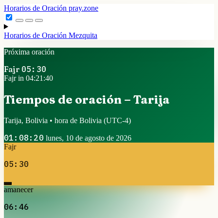
Horarios de Oración
pray.zone
Horarios de Oración
Mezquita
Próxima oración
Fajr
05:30
Fajr in 04:21:39
Tiempos de oración – Tarija
Tarija, Bolivia • hora de Bolivia
(UTC-4)
01:08:21
lunes, 10 de agosto de 2026
Fajr
05:30
amanecer
06:46