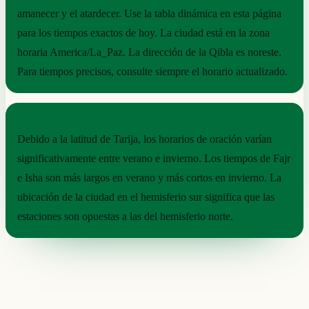
amanecer y el atardecer. Use la tabla dinámica en esta página
para los tiempos exactos de hoy. La ciudad está en la zona
horaria America/La_Paz. La dirección de la Qibla es noreste.
Para tiempos precisos, consulte siempre el horario actualizado.
RITMO ESTACIONAL
Debido a la latitud de Tarija, los horarios de oración varían
significativamente entre verano e invierno. Los tiempos de Fajr
e Isha son más largos en verano y más cortos en invierno. La
ubicación de la ciudad en el hemisferio sur significa que las
estaciones son opuestas a las del hemisferio norte.