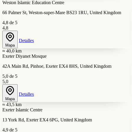
Weston Islamic Education Centre
66 Palmer St, Weston-super-Mare BS23 1RU, United Kingdom
4,8 de 5
4,8
Detalles
Mapa
≈ 40,0 km
Exeter Diyanet Mosque
42A Main Rd, Pinhoe, Exeter EX4 8HS, United Kingdom
5,0 de 5
5,0
Detalles
Mapa
≈ 43,5 km
Exeter Islamic Centre
13 York Rd, Exeter EX4 6PG, United Kingdom
4,9 de 5