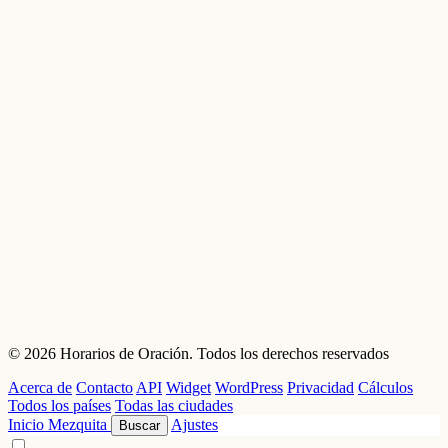
© 2026 Horarios de Oración. Todos los derechos reservados
Acerca de
Contacto
API
Widget
WordPress
Privacidad
Cálculos
Todos los países
Todas las ciudades
Inicio
Mezquita
Ajustes
Buscar