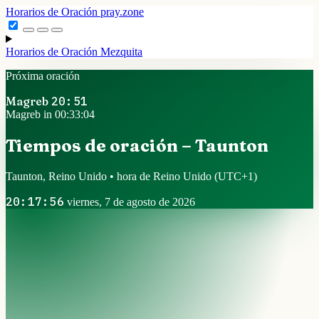
Horarios de Oración
pray.zone
Horarios de Oración
Mezquita
Próxima oración
Magreb
20:51
Magreb in 00:33:04
Tiempos de oración – Taunton
Taunton, Reino Unido • hora de Reino Unido
(UTC+1)
20:17:56
viernes, 7 de agosto de 2026