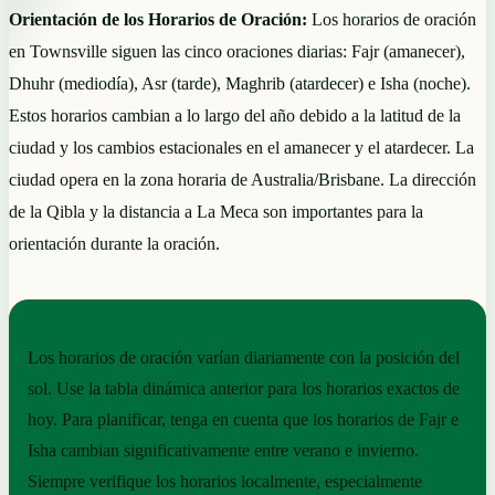
Orientación de los Horarios de Oración:
Los horarios de oración
en Townsville siguen las cinco oraciones diarias: Fajr (amanecer),
Dhuhr (mediodía), Asr (tarde), Maghrib (atardecer) e Isha (noche).
Estos horarios cambian a lo largo del año debido a la latitud de la
ciudad y los cambios estacionales en el amanecer y el atardecer. La
ciudad opera en la zona horaria de Australia/Brisbane. La dirección
de la Qibla y la distancia a La Meca son importantes para la
orientación durante la oración.
NOTAS PRÁCTICAS
Los horarios de oración varían diariamente con la posición del
sol. Use la tabla dinámica anterior para los horarios exactos de
hoy. Para planificar, tenga en cuenta que los horarios de Fajr e
Isha cambian significativamente entre verano e invierno.
Siempre verifique los horarios localmente, especialmente