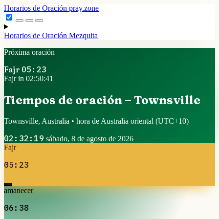
Horarios de Oración
pray.zone
Horarios de Oración
Mezquita
Próxima oración
Fajr
05:23
Fajr in 02:50:41
Tiempos de oración – Townsville
Townsville, Australia • hora de Australia oriental
(UTC+10)
02:32:19
sábado, 8 de agosto de 2026
Fajr
05:23
amanecer
06:38