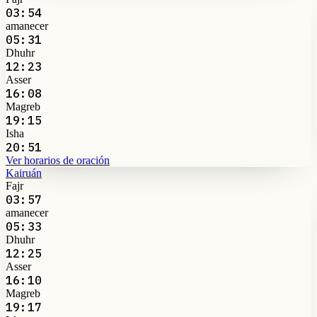
03:54
amanecer
05:31
Dhuhr
12:23
Asser
16:08
Magreb
19:15
Isha
20:51
Ver horarios de oración
Kairuán
Fajr
03:57
amanecer
05:33
Dhuhr
12:25
Asser
16:10
Magreb
19:17