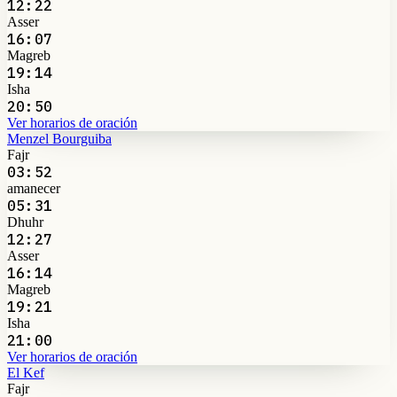
12:22
Asser
16:07
Magreb
19:14
Isha
20:50
Ver horarios de oración
Menzel Bourguiba
Fajr
03:52
amanecer
05:31
Dhuhr
12:27
Asser
16:14
Magreb
19:21
Isha
21:00
Ver horarios de oración
El Kef
Fajr