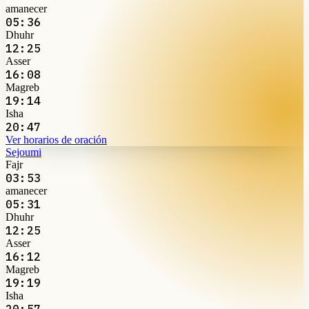
amanecer
05:36
Dhuhr
12:25
Asser
16:08
Magreb
19:14
Isha
20:47
Ver horarios de oración
Sejoumi
Fajr
03:53
amanecer
05:31
Dhuhr
12:25
Asser
16:12
Magreb
19:19
Isha
20:57