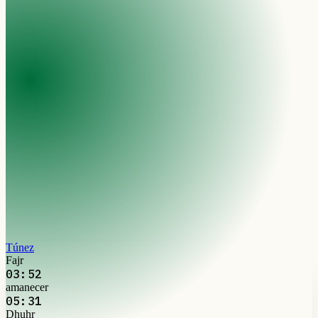
Túnez
Fajr
03:52
amanecer
05:31
Dhuhr