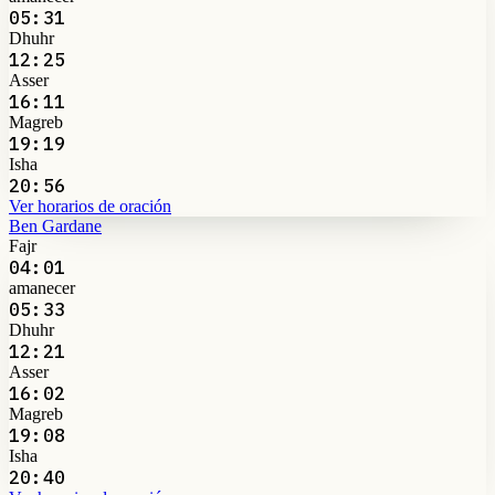
05:31
Dhuhr
12:25
Asser
16:11
Magreb
19:19
Isha
20:56
Ver horarios de oración
Ben Gardane
Fajr
04:01
amanecer
05:33
Dhuhr
12:21
Asser
16:02
Magreb
19:08
Isha
20:40