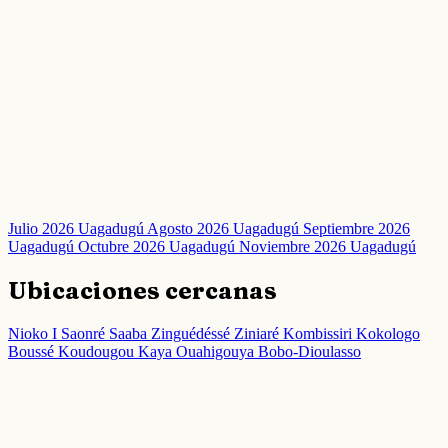
Julio 2026 Uagadugú
Agosto 2026 Uagadugú
Septiembre 2026
Uagadugú
Octubre 2026 Uagadugú
Noviembre 2026 Uagadugú
Ubicaciones cercanas
Nioko I
Saonré
Saaba
Zinguédéssé
Ziniaré
Kombissiri
Kokologo
Boussé
Koudougou
Kaya
Ouahigouya
Bobo-Dioulasso