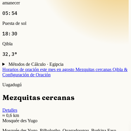
amanecer
05:54
Puesta de sol
18:30
Qibla
32,3°
Métodos de Cálculo · Egipcia
Horarios de oración este mes en agosto
Mezquitas cercanas
Qibla &
Configuración de Oración
Uagadugú
Mezquitas cercanas
Detalles
≈ 0,6 km
Mosquée des Yugo
Mosquée des Yugo, Bilbalogho, Ouagadougou, Burkina Faso