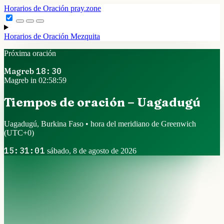
Horarios de Oración
pray.zone
Horarios de Oración
Mezquita
Próxima oración
Magreb
18:30
Magreb in 02:58:59
Tiempos de oración – Uagadugú
Uagadugú, Burkina Faso • hora del meridiano de Greenwich
(UTC+0)
15:31:01
sábado, 8 de agosto de 2026