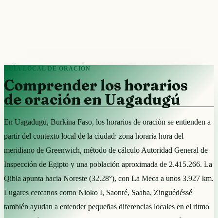
GUÍA LOCAL DE ORACIÓN
Comprender los horarios
de oración en Uagadugú
En Uagadugú, Burkina Faso, los horarios de oración se entienden a
partir del contexto local de la ciudad: zona horaria hora del
meridiano de Greenwich, método de cálculo Autoridad General de
Inspección de Egipto y una población aproximada de 2.415.266. La
Qibla apunta hacia Noreste (32.28°), con La Meca a unos 3.927 km.
Lugares cercanos como Nioko I, Saonré, Saaba, Zinguédéssé
también ayudan a entender pequeñas diferencias locales en el ritmo