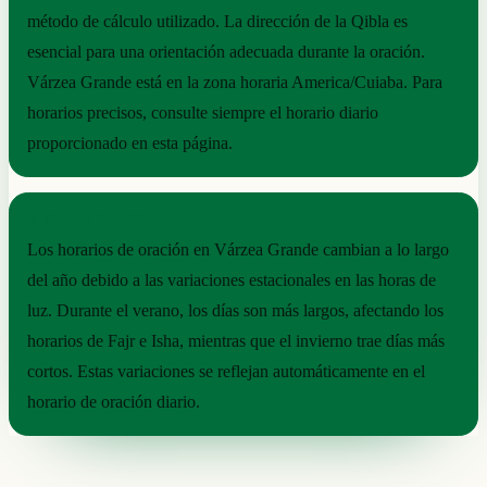
método de cálculo utilizado. La dirección de la Qibla es
esencial para una orientación adecuada durante la oración.
Várzea Grande está en la zona horaria America/Cuiaba. Para
horarios precisos, consulte siempre el horario diario
proporcionado en esta página.
RITMO ESTACIONAL
Los horarios de oración en Várzea Grande cambian a lo largo
del año debido a las variaciones estacionales en las horas de
luz. Durante el verano, los días son más largos, afectando los
horarios de Fajr e Isha, mientras que el invierno trae días más
cortos. Estas variaciones se reflejan automáticamente en el
horario de oración diario.