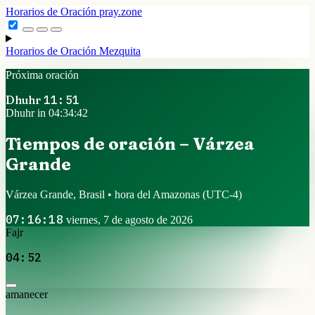
Horarios de Oración
pray.zone
Horarios de Oración
Mezquita
Próxima oración
Dhuhr
11:51
Dhuhr in 04:34:42
Tiempos de oración – Várzea
Grande
Várzea Grande, Brasil • hora del Amazonas
(UTC-4)
07:16:18
viernes, 7 de agosto de 2026
Fajr
04:52
amanecer