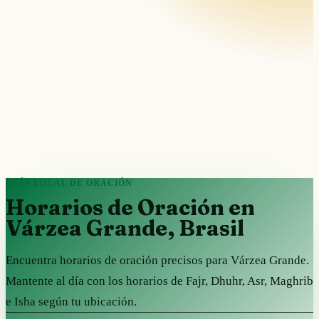
GUÍA LOCAL DE ORACIÓN
Horarios de Oración en
Várzea Grande, Brasil
Encuentra horarios de oración precisos para Várzea Grande.
Mantente al día con los horarios de Fajr, Dhuhr, Asr, Maghrib
e Isha según tu ubicación.