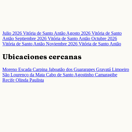
Julio 2026 Vitória de Santo Antão
Agosto 2026 Vitória de Santo
Antão
Septiembre 2026 Vitória de Santo Antão
Octubre 2026
Vitória de Santo Antão
Noviembre 2026 Vitória de Santo Antão
Ubicaciones cercanas
Moreno
Escada
Carpina
Jaboatão dos Guararapes
Gravatá
Limoeiro
São Lourenço da Mata
Cabo de Santo Agostinho
Camaragibe
Recife
Olinda
Paulista