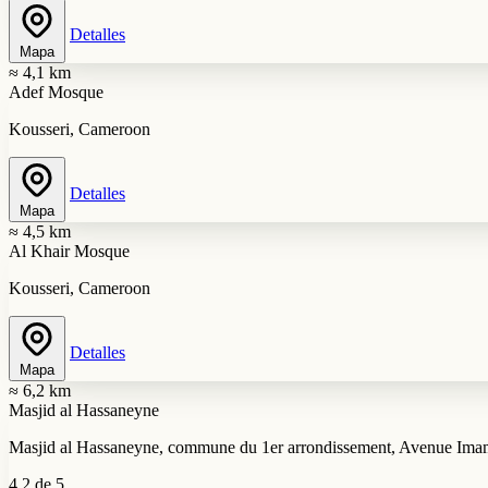
Detalles
Mapa
≈ 4,1 km
Adef Mosque
Kousseri, Cameroon
Detalles
Mapa
≈ 4,5 km
Al Khair Mosque
Kousseri, Cameroon
Detalles
Mapa
≈ 6,2 km
Masjid al Hassaneyne
Masjid al Hassaneyne, commune du 1er arrondissement, Avenue Im
4,2 de 5