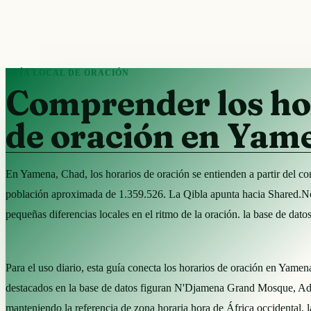
GUÍA LOCAL DE ORACIÓN
Comprender los ho
de oración en Yam
En Yamena, Chad, los horarios de oración se entienden a partir del co
población aproximada de 1.359.526. La Qibla apunta hacia Shared.N
pequeñas diferencias locales en el ritmo de la oración. la base de da
Para el uso diario, esta guía conecta los horarios de oración en Yamen
destacados en la base de datos figuran N'Djamena Grand Mosque, A
manteniendo la referencia de zona horaria hora de África occidental, 