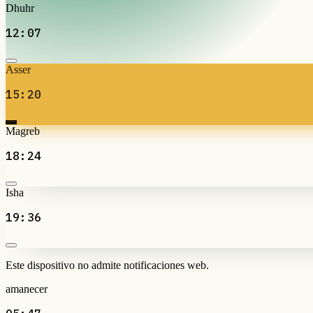
Dhuhr
12:07
Asser
15:20
Magreb
18:24
Isha
19:36
Este dispositivo no admite notificaciones web.
amanecer