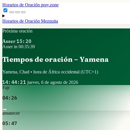
Horarios de Oración
pray.zone
Horarios de Oración
Mezquita
Próxima oración
Asser
15:20
Asser in 00:35:38
Tiempos de oración – Yamena
Yamena, Chad • hora de África occidental
(UTC+1)
14:44:22
jueves, 6 de agosto de 2026
Fajr
04:26
amanecer
05:47