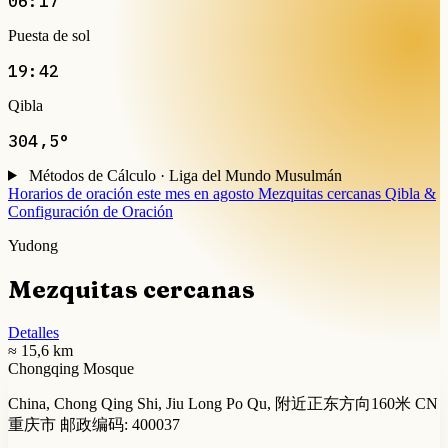
06:17
Puesta de sol
19:42
Qibla
304,5°
Métodos de Cálculo · Liga del Mundo Musulmán
Horarios de oración este mes en agosto
Mezquitas cercanas
Qibla &
Configuración de Oración
Yudong
Mezquitas cercanas
Detalles
≈ 15,6 km
Chongqing Mosque
China, Chong Qing Shi, Jiu Long Po Qu, 附近正东方向160米 CN
重庆市 邮政编码: 400037