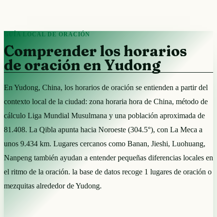
GUÍA LOCAL DE ORACIÓN
Comprender los horarios
de oración en Yudong
En Yudong, China, los horarios de oración se entienden a partir del
contexto local de la ciudad: zona horaria hora de China, método de
cálculo Liga Mundial Musulmana y una población aproximada de
81.408. La Qibla apunta hacia Noroeste (304.5°), con La Meca a
unos 9.434 km. Lugares cercanos como Banan, Jieshi, Luohuang,
Nanpeng también ayudan a entender pequeñas diferencias locales en
el ritmo de la oración. la base de datos recoge 1 lugares de oración o
mezquitas alrededor de Yudong.