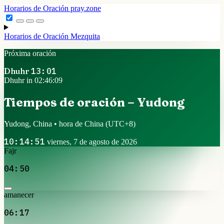
Horarios de Oración
pray.zone
Horarios de Oración
Mezquita
Próxima oración
Dhuhr
13:01
Dhuhr in 02:46:09
Tiempos de oración – Yudong
Yudong, China • hora de China
(UTC+8)
10:14:51
viernes, 7 de agosto de 2026
Fajr
04:50
amanecer
06:17