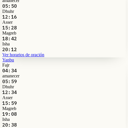
amanecer
05:50
Dhuhr
12:16
Asser
15:28
Magreb
18:42
Isha
20:12
Ver horarios de oración
Yanbu
Fajr
04:34
amanecer
05:59
Dhuhr
12:34
Asser
15:59
Magreb
19:08
Isha
20:38