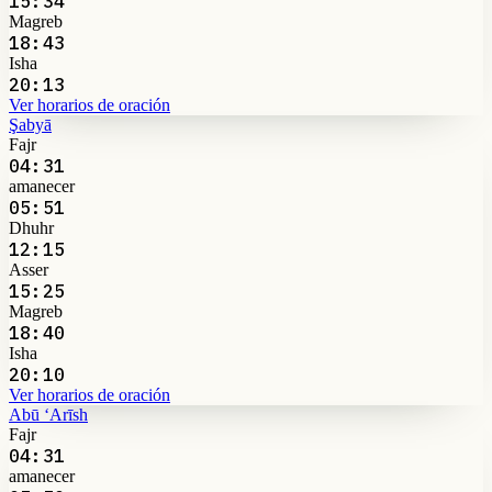
15:34
Magreb
18:43
Isha
20:13
Ver horarios de oración
Şabyā
Fajr
04:31
amanecer
05:51
Dhuhr
12:15
Asser
15:25
Magreb
18:40
Isha
20:10
Ver horarios de oración
Abū ‘Arīsh
Fajr
04:31
amanecer