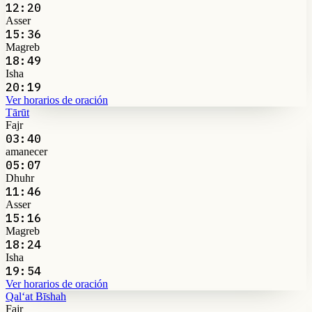
12:20
Asser
15:36
Magreb
18:49
Isha
20:19
Ver horarios de oración
Tārūt
Fajr
03:40
amanecer
05:07
Dhuhr
11:46
Asser
15:16
Magreb
18:24
Isha
19:54
Ver horarios de oración
Qal‘at Bīshah
Fajr