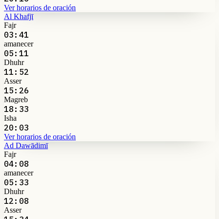
Ver horarios de oración
Al Khafjī
Fajr
03:41
amanecer
05:11
Dhuhr
11:52
Asser
15:26
Magreb
18:33
Isha
20:03
Ver horarios de oración
Ad Dawādimī
Fajr
04:08
amanecer
05:33
Dhuhr
12:08
Asser