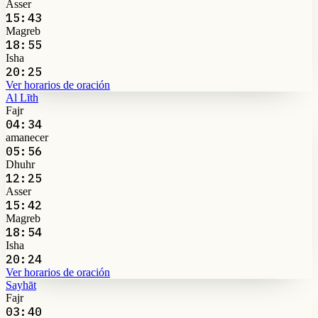
Asser
15:43
Magreb
18:55
Isha
20:25
Ver horarios de oración
Al Līth
Fajr
04:34
amanecer
05:56
Dhuhr
12:25
Asser
15:42
Magreb
18:54
Isha
20:24
Ver horarios de oración
Sayhāt
Fajr
03:40