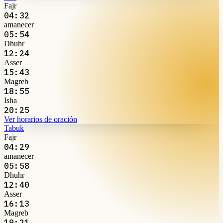
Fajr
04:32
amanecer
05:54
Dhuhr
12:24
Asser
15:43
Magreb
18:55
Isha
20:25
Ver horarios de oración
Tabuk
Fajr
04:29
amanecer
05:58
Dhuhr
12:40
Asser
16:13
Magreb
19:21