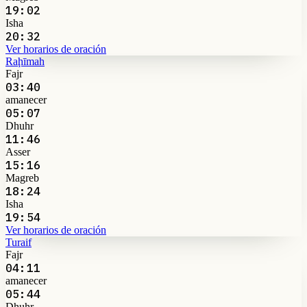
19:02
Isha
20:32
Ver horarios de oración
Raḩīmah
Fajr
03:40
amanecer
05:07
Dhuhr
11:46
Asser
15:16
Magreb
18:24
Isha
19:54
Ver horarios de oración
Turaif
Fajr
04:11
amanecer
05:44
Dhuhr