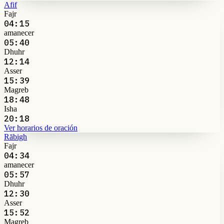
Afif
Fajr
04:15
amanecer
05:40
Dhuhr
12:14
Asser
15:39
Magreb
18:48
Isha
20:18
Ver horarios de oración
Rābigh
Fajr
04:34
amanecer
05:57
Dhuhr
12:30
Asser
15:52
Magreb