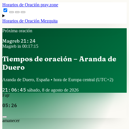
Horarios de Oración
pray.zone
Horarios de Oración
Mezquita
Próxima oración
Magreb
21:24
Magreb in 00:17:14
Tiempos de oración – Aranda de
Duero
Aranda de Duero, España • hora de Europa central
(UTC+2)
21:06:46
sábado, 8 de agosto de 2026
Fajr
05:26
amanecer