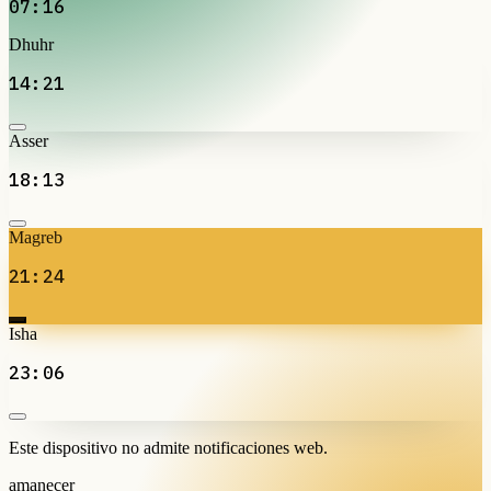
07:16
Dhuhr
14:21
Asser
18:13
Magreb
21:24
Isha
23:06
Este dispositivo no admite notificaciones web.
amanecer