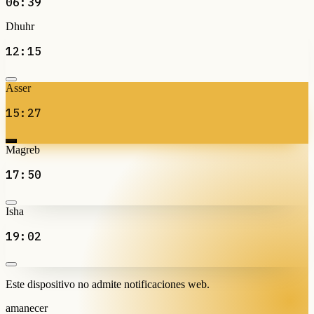
06:39
Dhuhr
12:15
Asser
15:27
Magreb
17:50
Isha
19:02
Este dispositivo no admite notificaciones web.
amanecer