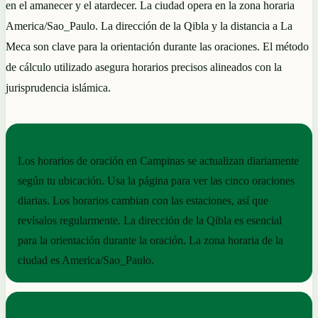
en el amanecer y el atardecer. La ciudad opera en la zona horaria
America/Sao_Paulo. La dirección de la Qibla y la distancia a La
Meca son clave para la orientación durante las oraciones. El método
de cálculo utilizado asegura horarios precisos alineados con la
jurisprudencia islámica.
NOTAS PRÁCTICAS
Los horarios de oración en Campinas se actualizan diariamente
según tu ubicación. Usa la página para ver las cinco oraciones
diarias. Los horarios cambian con las estaciones, así que
revísalos regularmente. La dirección de la Qibla es esencial
para la orientación durante la oración. La zona horaria de la
ciudad es America/Sao_Paulo.
RITMO ESTACIONAL