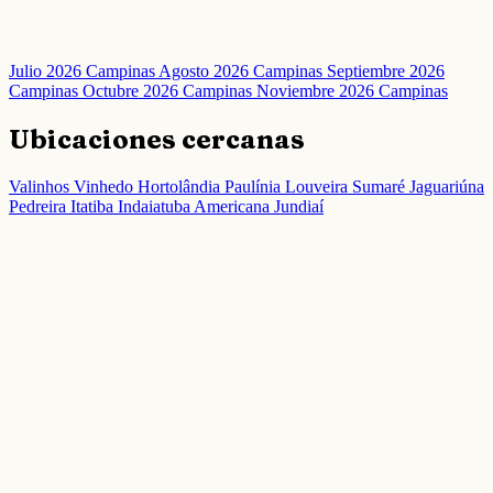
Julio 2026 Campinas
Agosto 2026 Campinas
Septiembre 2026
Campinas
Octubre 2026 Campinas
Noviembre 2026 Campinas
Ubicaciones cercanas
Valinhos
Vinhedo
Hortolândia
Paulínia
Louveira
Sumaré
Jaguariúna
Pedreira
Itatiba
Indaiatuba
Americana
Jundiaí