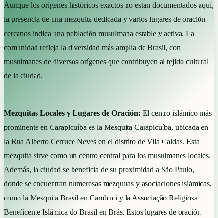
Aunque los orígenes históricos exactos no están documentados aquí,
la presencia de una mezquita dedicada y varios lugares de oración
cercanos indica una población musulmana estable y activa. La
comunidad refleja la diversidad más amplia de Brasil, con
musulmanes de diversos orígenes que contribuyen al tejido cultural
de la ciudad.
Mezquitas Locales y Lugares de Oración:
El centro islámico más
prominente en Carapicuíba es la Mesquita Carapicuíba, ubicada en
la Rua Alberto Cerruce Neves en el distrito de Vila Caldas. Esta
mezquita sirve como un centro central para los musulmanes locales.
Además, la ciudad se beneficia de su proximidad a São Paulo,
donde se encuentran numerosas mezquitas y asociaciones islámicas,
como la Mesquita Brasil en Cambuci y la Associação Religiosa
Beneficente Islâmica do Brasil en Brás. Estos lugares de oración