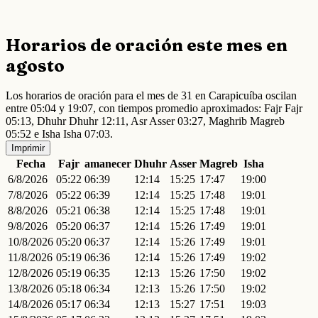
Horarios de oración este mes en
agosto
Los horarios de oración para el mes de 31 en Carapicuíba oscilan
entre 05:04 y 19:07, con tiempos promedio aproximados: Fajr Fajr
05:13, Dhuhr Dhuhr 12:11, Asr Asser 03:27, Maghrib Magreb
05:52 e Isha Isha 07:03.
Imprimir
Fecha
Fajr
amanecer
Dhuhr
Asser
Magreb
Isha
6/8/2026
05:22
06:39
12:14
15:25
17:47
19:00
7/8/2026
05:22
06:39
12:14
15:25
17:48
19:01
8/8/2026
05:21
06:38
12:14
15:25
17:48
19:01
9/8/2026
05:20
06:37
12:14
15:26
17:49
19:01
10/8/2026
05:20
06:37
12:14
15:26
17:49
19:01
11/8/2026
05:19
06:36
12:14
15:26
17:49
19:02
12/8/2026
05:19
06:35
12:13
15:26
17:50
19:02
13/8/2026
05:18
06:34
12:13
15:26
17:50
19:02
14/8/2026
05:17
06:34
12:13
15:27
17:51
19:03