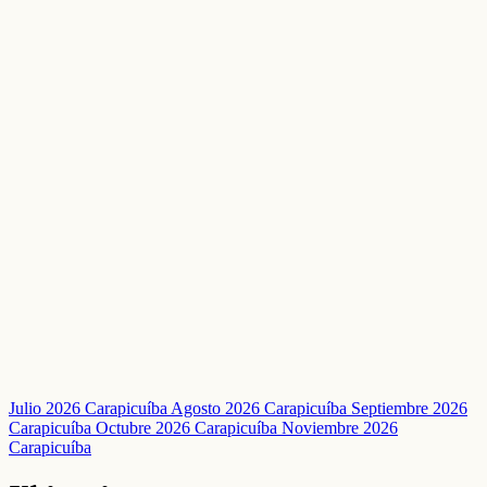
Julio 2026 Carapicuíba
Agosto 2026 Carapicuíba
Septiembre 2026
Carapicuíba
Octubre 2026 Carapicuíba
Noviembre 2026
Carapicuíba