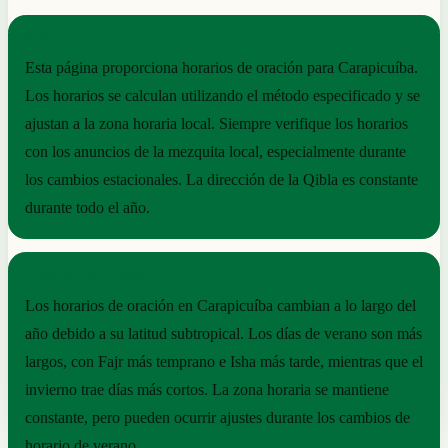
NOTAS PRÁCTICAS
Esta página proporciona horarios de oración para Carapicuíba.
Los horarios se calculan utilizando el método especificado y se
ajustan a la zona horaria local. Siempre verifique los horarios
con los anuncios de la mezquita local, especialmente durante
los cambios estacionales. La dirección de la Qibla es constante
durante todo el año.
RITMO ESTACIONAL
Los horarios de oración en Carapicuíba cambian a lo largo del
año debido a su latitud subtropical. Los días de verano son más
largos, con Fajr más temprano e Isha más tarde, mientras que el
invierno trae días más cortos. La zona horaria se mantiene
constante, pero pueden ocurrir ajustes durante los cambios de
horario de verano.