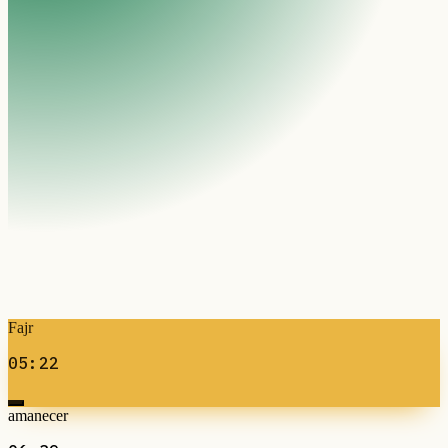
Fajr
05:22
amanecer