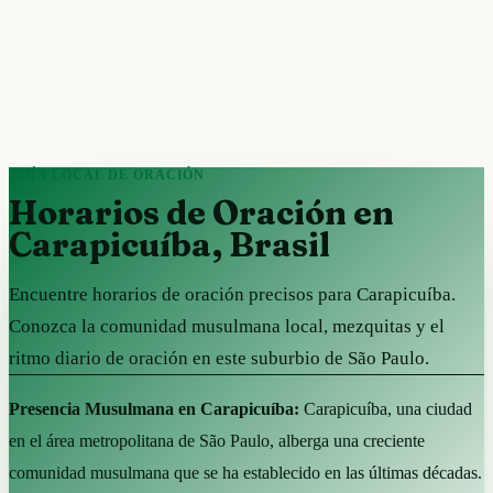
GUÍA LOCAL DE ORACIÓN
Horarios de Oración en
Carapicuíba, Brasil
Encuentre horarios de oración precisos para Carapicuíba.
Conozca la comunidad musulmana local, mezquitas y el
ritmo diario de oración en este suburbio de São Paulo.
Presencia Musulmana en Carapicuíba:
Carapicuíba, una ciudad
en el área metropolitana de São Paulo, alberga una creciente
comunidad musulmana que se ha establecido en las últimas décadas.