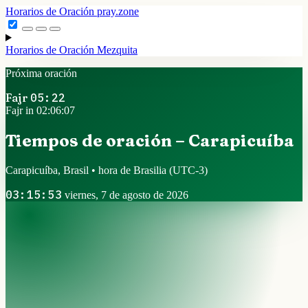
Horarios de Oración
pray.zone
Horarios de Oración
Mezquita
Próxima oración
Fajr
05:22
Fajr in 02:06:06
Tiempos de oración – Carapicuíba
Carapicuíba, Brasil • hora de Brasilia
(UTC-3)
03:15:54
viernes, 7 de agosto de 2026