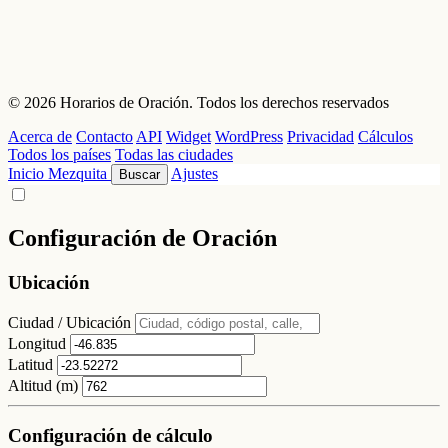
© 2026 Horarios de Oración. Todos los derechos reservados
Acerca de
Contacto
API
Widget
WordPress
Privacidad
Cálculos
Todos los países
Todas las ciudades
Inicio
Mezquita
Ajustes
Buscar
Configuración de Oración
Ubicación
Ciudad / Ubicación
Longitud
Latitud
Altitud (m)
Configuración de cálculo