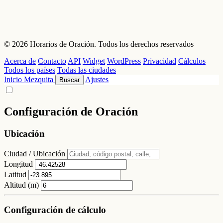
© 2026 Horarios de Oración. Todos los derechos reservados
Acerca de
Contacto
API
Widget
WordPress
Privacidad
Cálculos
Todos los países
Todas las ciudades
Inicio
Mezquita
Ajustes
Buscar
Configuración de Oración
Ubicación
Ciudad / Ubicación
Longitud
Latitud
Altitud (m)
Configuración de cálculo