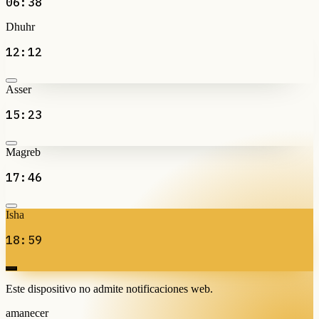
06:38
Dhuhr
12:12
Asser
15:23
Magreb
17:46
Isha
18:59
Este dispositivo no admite notificaciones web.
amanecer