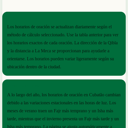
NOTAS PRÁCTICAS
Los horarios de oración se actualizan diariamente según el
método de cálculo seleccionado. Use la tabla anterior para ver
los horarios exactos de cada oración. La dirección de la Qibla
y la distancia a La Meca se proporcionan para ayudarle a
orientarse. Los horarios pueden variar ligeramente según su
ubicación dentro de la ciudad.
RITMO ESTACIONAL
A lo largo del año, los horarios de oración en Cubatão cambian
debido a las variaciones estacionales en las horas de luz. Los
meses de verano traen un Fajr más temprano y un Isha más
tarde, mientras que el invierno presenta un Fajr más tarde y un
Isha más temprano. La página se ajusta automáticamente a