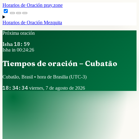
Horarios de Oración
pray.zone
Horarios de Oración
Mezquita
Próxima oración
Isha
18:59
Isha in 00:24:25
Tiempos de oración – Cubatão
Cubatão, Brasil • hora de Brasilia
(UTC-3)
18:34:35
viernes, 7 de agosto de 2026