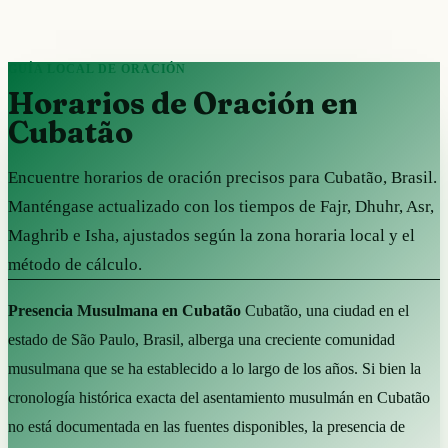
GUÍA LOCAL DE ORACIÓN
Horarios de Oración en
Cubatão
Encuentre horarios de oración precisos para Cubatão, Brasil.
Manténgase actualizado con los tiempos de Fajr, Dhuhr, Asr,
Maghrib e Isha, ajustados según la zona horaria local y el
método de cálculo.
Presencia Musulmana en Cubatão
Cubatão, una ciudad en el
estado de São Paulo, Brasil, alberga una creciente comunidad
musulmana que se ha establecido a lo largo de los años. Si bien la
cronología histórica exacta del asentamiento musulmán en Cubatão
no está documentada en las fuentes disponibles, la presencia de