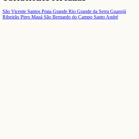
São Vicente
Santos
Praia Grande
Rio Grande da Serra
Guarujá
Ribeirão Pires
Mauá
São Bernardo do Campo
Santo André