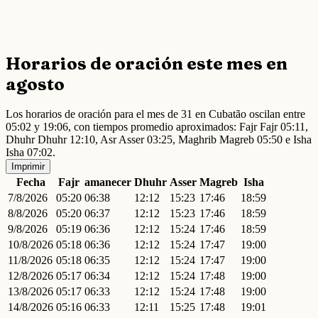
Horarios de oración este mes en
agosto
Los horarios de oración para el mes de 31 en Cubatão oscilan entre
05:02 y 19:06, con tiempos promedio aproximados: Fajr Fajr 05:11,
Dhuhr Dhuhr 12:10, Asr Asser 03:25, Maghrib Magreb 05:50 e Isha
Isha 07:02.
Imprimir
Fecha
Fajr
amanecer
Dhuhr
Asser
Magreb
Isha
7/8/2026
05:20
06:38
12:12
15:23
17:46
18:59
8/8/2026
05:20
06:37
12:12
15:23
17:46
18:59
9/8/2026
05:19
06:36
12:12
15:24
17:46
18:59
10/8/2026
05:18
06:36
12:12
15:24
17:47
19:00
11/8/2026
05:18
06:35
12:12
15:24
17:47
19:00
12/8/2026
05:17
06:34
12:12
15:24
17:48
19:00
13/8/2026
05:17
06:33
12:12
15:24
17:48
19:00
14/8/2026
05:16
06:33
12:11
15:25
17:48
19:01