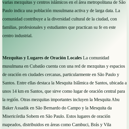
varias mezquitas y centros islámicos en el área metropolitana de São
Paulo indica una población musulmana activa y de larga data. La
comunidad contribuye a la diversidad cultural de la ciudad, con
familias, profesionales y estudiantes que practican su fe en este
centro industrial.
Mezquitas y Lugares de Oración Locales
La comunidad
musulmana en Cubatão cuenta con una red de mezquitas y espacios
de oración en ciudades cercanas, particularmente en São Paulo y
Santos. Entre ellas destaca la Mesquita Islâmica de Santos, ubicada a
unos 14 km en Santos, que sirve como lugar de oración central para
la región. Otras mezquitas importantes incluyen la Mesquita Abu
Baker Assadik en São Bernardo do Campo y la Mesquita da
Misericórdia Sobem en São Paulo. Estos lugares de oración
mapeados, distribuidos en áreas como Cambuci, Brás y Vila