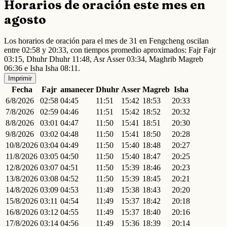
Horarios de oración este mes en
agosto
Los horarios de oración para el mes de 31 en Fengcheng oscilan
entre 02:58 y 20:33, con tiempos promedio aproximados: Fajr Fajr
03:15, Dhuhr Dhuhr 11:48, Asr Asser 03:34, Maghrib Magreb
06:36 e Isha Isha 08:11.
Imprimir
Fecha
Fajr
amanecer
Dhuhr
Asser
Magreb
Isha
6/8/2026
02:58
04:45
11:51
15:42
18:53
20:33
7/8/2026
02:59
04:46
11:51
15:42
18:52
20:32
8/8/2026
03:01
04:47
11:50
15:41
18:51
20:30
9/8/2026
03:02
04:48
11:50
15:41
18:50
20:28
10/8/2026
03:04
04:49
11:50
15:40
18:48
20:27
11/8/2026
03:05
04:50
11:50
15:40
18:47
20:25
12/8/2026
03:07
04:51
11:50
15:39
18:46
20:23
13/8/2026
03:08
04:52
11:50
15:39
18:45
20:21
14/8/2026
03:09
04:53
11:49
15:38
18:43
20:20
15/8/2026
03:11
04:54
11:49
15:37
18:42
20:18
16/8/2026
03:12
04:55
11:49
15:37
18:40
20:16
17/8/2026
03:14
04:56
11:49
15:36
18:39
20:14