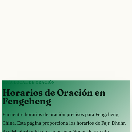
GUÍA LOCAL DE ORACIÓN
Horarios de Oración en
Fengcheng
Encuentre horarios de oración precisos para Fengcheng,
China. Esta página proporciona los horarios de Fajr, Dhuhr,
Asr, Maghrib e Isha basados en métodos de cálculo