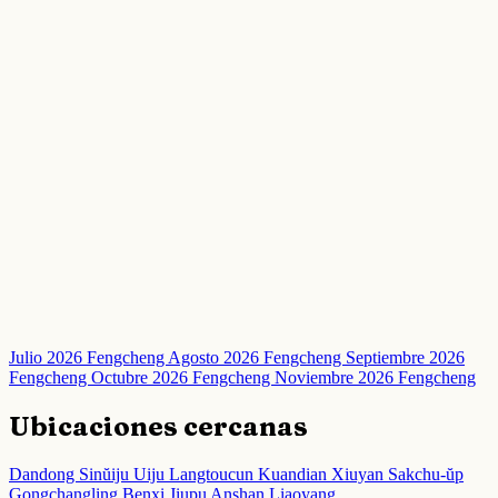
Julio 2026 Fengcheng
Agosto 2026 Fengcheng
Septiembre 2026
Fengcheng
Octubre 2026 Fengcheng
Noviembre 2026 Fengcheng
Ubicaciones cercanas
Dandong
Sinŭiju
Uiju
Langtoucun
Kuandian
Xiuyan
Sakchu-ŭp
Gongchangling
Benxi
Jiupu
Anshan
Liaoyang