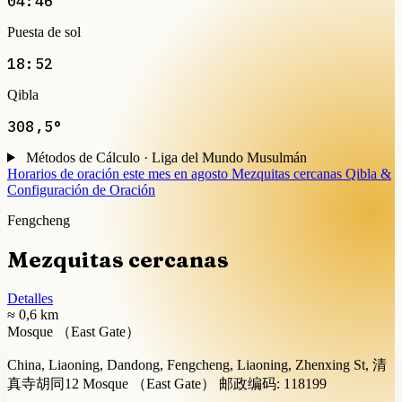
04:46
Puesta de sol
18:52
Qibla
308,5°
Métodos de Cálculo · Liga del Mundo Musulmán
Horarios de oración este mes en agosto
Mezquitas cercanas
Qibla &
Configuración de Oración
Fengcheng
Mezquitas cercanas
Detalles
≈ 0,6 km
Mosque （East Gate）
China, Liaoning, Dandong, Fengcheng, Liaoning, Zhenxing St, 清
真寺胡同12 Mosque （East Gate） 邮政编码: 118199