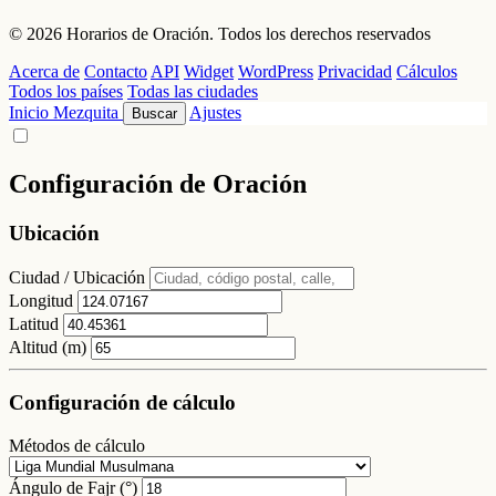
© 2026 Horarios de Oración. Todos los derechos reservados
Acerca de
Contacto
API
Widget
WordPress
Privacidad
Cálculos
Todos los países
Todas las ciudades
Inicio
Mezquita
Ajustes
Buscar
Configuración de Oración
Ubicación
Ciudad / Ubicación
Longitud
Latitud
Altitud (m)
Configuración de cálculo
Métodos de cálculo
Ángulo de Fajr (°)