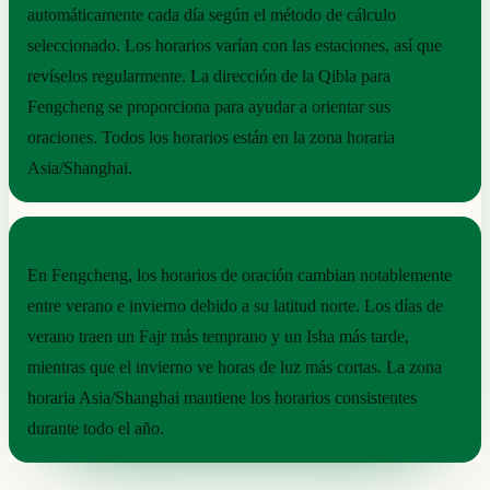
automáticamente cada día según el método de cálculo
seleccionado. Los horarios varían con las estaciones, así que
revíselos regularmente. La dirección de la Qibla para
Fengcheng se proporciona para ayudar a orientar sus
oraciones. Todos los horarios están en la zona horaria
Asia/Shanghai.
RITMO ESTACIONAL
En Fengcheng, los horarios de oración cambian notablemente
entre verano e invierno debido a su latitud norte. Los días de
verano traen un Fajr más temprano y un Isha más tarde,
mientras que el invierno ve horas de luz más cortas. La zona
horaria Asia/Shanghai mantiene los horarios consistentes
durante todo el año.