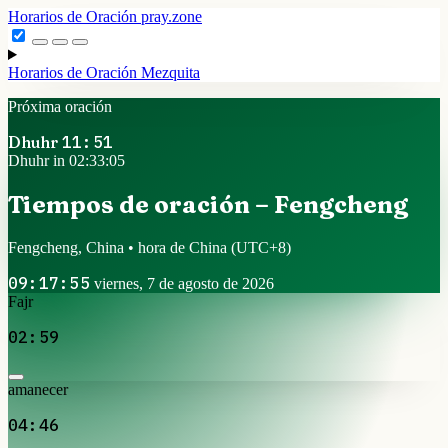
Horarios de Oración
pray.zone
Horarios de Oración
Mezquita
Próxima oración
Dhuhr
11:51
Dhuhr in 02:33:04
Tiempos de oración – Fengcheng
Fengcheng, China • hora de China
(UTC+8)
09:17:56
viernes, 7 de agosto de 2026
Fajr
02:59
amanecer
04:46