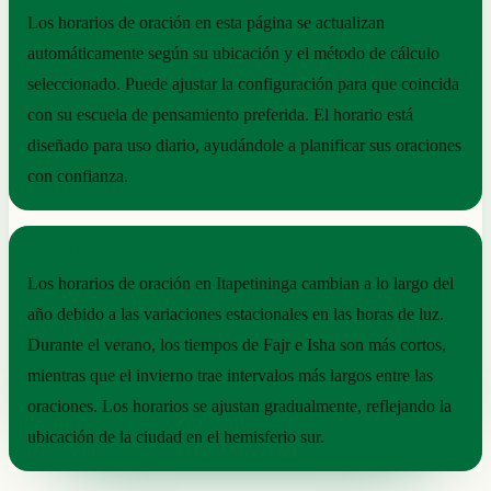
Los horarios de oración en esta página se actualizan
automáticamente según su ubicación y el método de cálculo
seleccionado. Puede ajustar la configuración para que coincida
con su escuela de pensamiento preferida. El horario está
diseñado para uso diario, ayudándole a planificar sus oraciones
con confianza.
RITMO ESTACIONAL
Los horarios de oración en Itapetininga cambian a lo largo del
año debido a las variaciones estacionales en las horas de luz.
Durante el verano, los tiempos de Fajr e Isha son más cortos,
mientras que el invierno trae intervalos más largos entre las
oraciones. Los horarios se ajustan gradualmente, reflejando la
ubicación de la ciudad en el hemisferio sur.