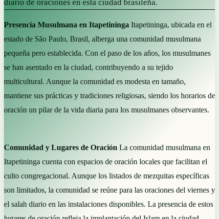
diario de oraciones en esta ciudad brasileña.
Presencia Musulmana en Itapetininga
Itapetininga, ubicada en el
estado de São Paulo, Brasil, alberga una comunidad musulmana
pequeña pero establecida. Con el paso de los años, los musulmanes
se han asentado en la ciudad, contribuyendo a su tejido
multicultural. Aunque la comunidad es modesta en tamaño,
mantiene sus prácticas y tradiciones religiosas, siendo los horarios de
oración un pilar de la vida diaria para los musulmanes observantes.
Comunidad y Lugares de Oración
La comunidad musulmana en
Itapetininga cuenta con espacios de oración locales que facilitan el
culto congregacional. Aunque los listados de mezquitas específicas
son limitados, la comunidad se reúne para las oraciones del viernes y
el salah diario en las instalaciones disponibles. La presencia de estos
lugares de oración refleja la implantación del Islam en la ciudad,