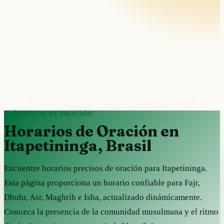
GUÍA LOCAL DE ORACIÓN
Horarios de Oración en
Itapetininga, Brasil
Encuentre horarios precisos de oración para Itapetininga.
Esta página proporciona un horario confiable para Fajr,
Dhuhr, Asr, Maghrib e Isha, actualizado dinámicamente.
Conozca la presencia de la comunidad musulmana y el ritmo