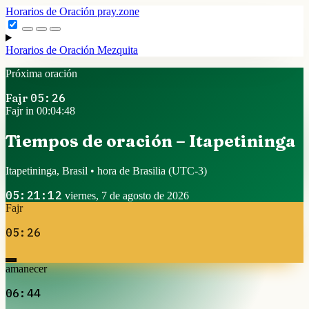
Horarios de Oración
pray.zone
Horarios de Oración
Mezquita
Próxima oración
Fajr
05:26
Fajr in 00:04:48
Tiempos de oración – Itapetininga
Itapetininga, Brasil • hora de Brasilia
(UTC-3)
05:21:12
viernes, 7 de agosto de 2026
Fajr
05:26
amanecer
06:44