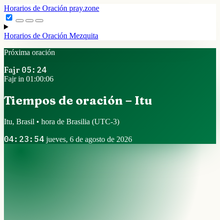
Horarios de Oración
pray.zone
Horarios de Oración
Mezquita
Próxima oración
Fajr
05:24
Fajr in 01:00:05
Tiempos de oración – Itu
Itu, Brasil • hora de Brasilia
(UTC-3)
04:23:55
jueves, 6 de agosto de 2026