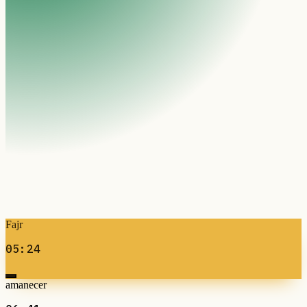
Fajr
05:24
amanecer