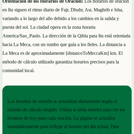
Orientación de los Horarios de Oración:
Los horarios de oración
en Itu siguen el ritmo diario de Fajr, Dhuhr, Asr, Maghrib e Isha,
variando a lo largo del año debido a los cambios en la salida y
puesta del sol. La ciudad opera en la zona horaria
America/Sao_Paulo. La dirección de la Qibla para Itu está orientada
hacia La Meca, con un rumbo que guía a los fieles. La distancia a
La Meca es de aproximadamente [distanceToMeccaKm] km. El
método de cálculo utilizado garantiza horarios precisos para la
comunidad local.
NOTAS PRÁCTICAS
Los horarios de oración se actualizan diariamente según el
método de cálculo elegido. Utiliza la tabla anterior para ver los
horarios de hoy para cada oración. La página se actualiza
automáticamente para reflejar el horario del día actual. Para