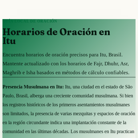
GUÍA LOCAL DE ORACIÓN
Horarios de Oración en
Itu
Encuentra horarios de oración precisos para Itu, Brasil.
Mantente actualizado con los horarios de Fajr, Dhuhr, Asr,
Maghrib e Isha basados en métodos de cálculo confiables.
Presencia Musulmana en Itu:
Itu, una ciudad en el estado de São
Paulo, Brasil, alberga una creciente comunidad musulmana. Si bien
los registros históricos de los primeros asentamientos musulmanes
son limitados, la presencia de varias mezquitas y espacios de oración
en la región circundante indica una implantación constante de la
comunidad en las últimas décadas. Los musulmanes en Itu practican