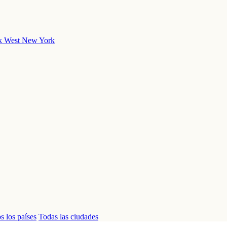
k
West New York
s los países
Todas las ciudades