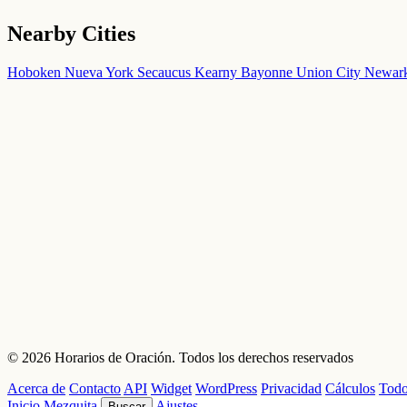
Nearby Cities
Hoboken
Nueva York
Secaucus
Kearny
Bayonne
Union City
Newar
© 2026 Horarios de Oración. Todos los derechos reservados
Acerca de
Contacto
API
Widget
WordPress
Privacidad
Cálculos
Todo
Inicio
Mezquita
Ajustes
Buscar