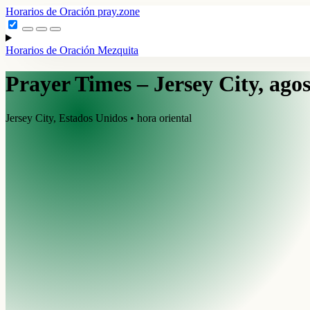
Horarios de Oración
pray.zone
Horarios de Oración
Mezquita
Prayer Times – Jersey City, ago
Jersey City, Estados Unidos • hora oriental