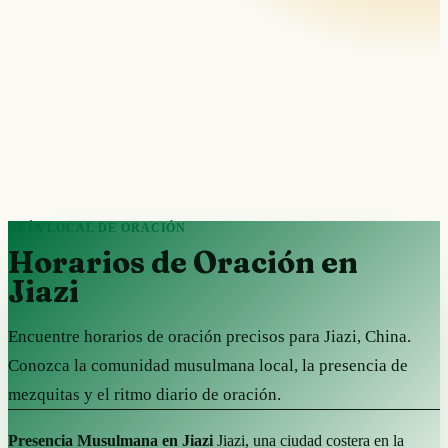
GUÍA LOCAL DE ORACIÓN
Horarios de Oración en
Jiazi
Encuentre horarios de oración precisos para Jiazi, China.
Conozca la comunidad musulmana local, la presencia de
mezquitas y el ritmo diario de oración.
Presencia Musulmana en Jiazi
Jiazi, una ciudad costera en la