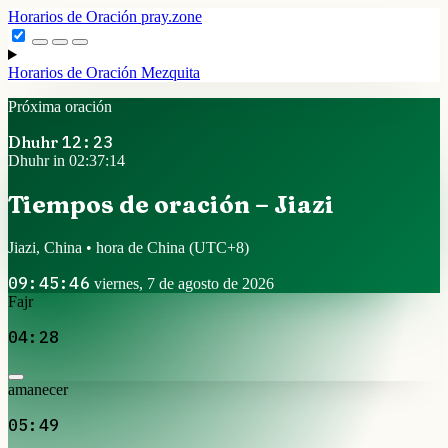
Horarios de Oración
pray.zone
Horarios de Oración
Mezquita
Próxima oración
Dhuhr
12:23
Dhuhr in 02:37:14
Tiempos de oración – Jiazi
Jiazi, China • hora de China
(UTC+8)
09:45:46
viernes, 7 de agosto de 2026
Fajr
04:28
amanecer
05:49