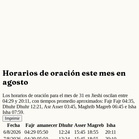
Horarios de oración este mes en
agosto
Los horarios de oración para el mes de 31 en Jieshi oscilan entre
04:29 y 20:11, con tiempos promedio aproximados: Fajr Fajr 04:35,
Dhuhr Dhuhr 12:21, Asr Asser 03:45, Maghrib Magreb 06:45 e Isha
Isha 07:59.
Imprimir
Fecha
Fajr
amanecer
Dhuhr
Asser
Magreb
Isha
6/8/2026
04:29
05:50
12:24
15:45
18:55
20:11
7/8/2026
04:29
05:50
12:24
15:45
18:55
20:10