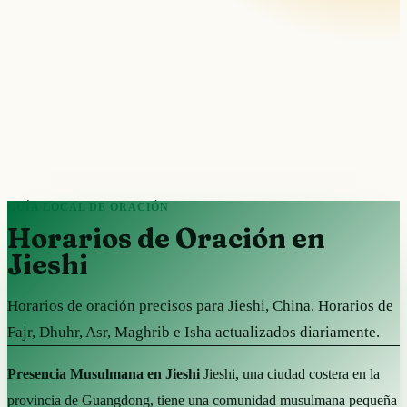
GUÍA LOCAL DE ORACIÓN
Horarios de Oración en
Jieshi
Horarios de oración precisos para Jieshi, China. Horarios de
Fajr, Dhuhr, Asr, Maghrib e Isha actualizados diariamente.
Presencia Musulmana en Jieshi
Jieshi, una ciudad costera en la
provincia de Guangdong, tiene una comunidad musulmana pequeña