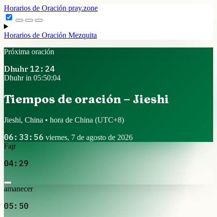
Horarios de Oración
pray.zone
Horarios de Oración
Mezquita
Próxima oración
Dhuhr
12:24
Dhuhr in 05:50:03
Tiempos de oración – Jieshi
Jieshi, China • hora de China
(UTC+8)
06:33:57
viernes, 7 de agosto de 2026
Fajr
04:29
amanecer
05:50