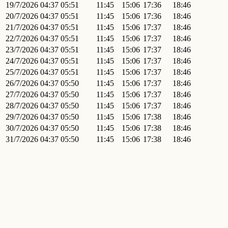
19/7/2026
04:37
05:51
11:45
15:06
17:36
18:46
20/7/2026
04:37
05:51
11:45
15:06
17:36
18:46
21/7/2026
04:37
05:51
11:45
15:06
17:37
18:46
22/7/2026
04:37
05:51
11:45
15:06
17:37
18:46
23/7/2026
04:37
05:51
11:45
15:06
17:37
18:46
24/7/2026
04:37
05:51
11:45
15:06
17:37
18:46
25/7/2026
04:37
05:51
11:45
15:06
17:37
18:46
26/7/2026
04:37
05:50
11:45
15:06
17:37
18:46
27/7/2026
04:37
05:50
11:45
15:06
17:37
18:46
28/7/2026
04:37
05:50
11:45
15:06
17:37
18:46
29/7/2026
04:37
05:50
11:45
15:06
17:38
18:46
30/7/2026
04:37
05:50
11:45
15:06
17:38
18:46
31/7/2026
04:37
05:50
11:45
15:06
17:38
18:46