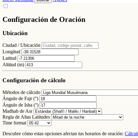
Configuración de Oración
Ubicación
Ciudad / Ubicación
Longitud
Latitud
Altitud (m)
Configuración de cálculo
Métodos de cálculo
Ángulo de Fajr (°)
Ángulo de Isha (°)
Madhab de Asr
Regla de Altas Latitudes
Time format
Descubre cómo estas opciones afectan tus horarios de oración:
Cálcul