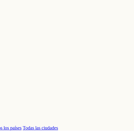
s los países
Todas las ciudades