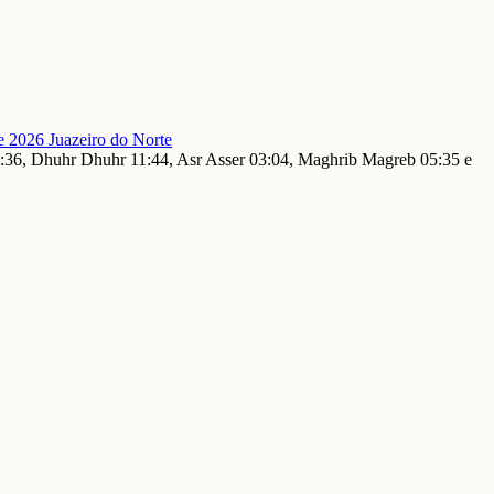
 2026 Juazeiro do Norte
 04:36, Dhuhr Dhuhr 11:44, Asr Asser 03:04, Maghrib Magreb 05:35 e