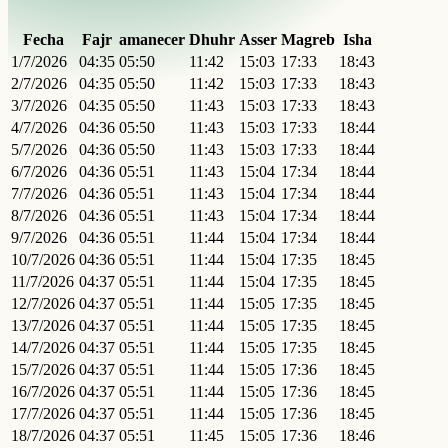
Fecha
Fajr
amanecer
Dhuhr
Asser
Magreb
Isha
1/7/2026
04:35
05:50
11:42
15:03
17:33
18:43
2/7/2026
04:35
05:50
11:42
15:03
17:33
18:43
3/7/2026
04:35
05:50
11:43
15:03
17:33
18:43
4/7/2026
04:36
05:50
11:43
15:03
17:33
18:44
5/7/2026
04:36
05:50
11:43
15:03
17:33
18:44
6/7/2026
04:36
05:51
11:43
15:04
17:34
18:44
7/7/2026
04:36
05:51
11:43
15:04
17:34
18:44
8/7/2026
04:36
05:51
11:43
15:04
17:34
18:44
9/7/2026
04:36
05:51
11:44
15:04
17:34
18:44
10/7/2026
04:36
05:51
11:44
15:04
17:35
18:45
11/7/2026
04:37
05:51
11:44
15:04
17:35
18:45
12/7/2026
04:37
05:51
11:44
15:05
17:35
18:45
13/7/2026
04:37
05:51
11:44
15:05
17:35
18:45
14/7/2026
04:37
05:51
11:44
15:05
17:35
18:45
15/7/2026
04:37
05:51
11:44
15:05
17:36
18:45
16/7/2026
04:37
05:51
11:44
15:05
17:36
18:45
17/7/2026
04:37
05:51
11:44
15:05
17:36
18:45
18/7/2026
04:37
05:51
11:45
15:05
17:36
18:46