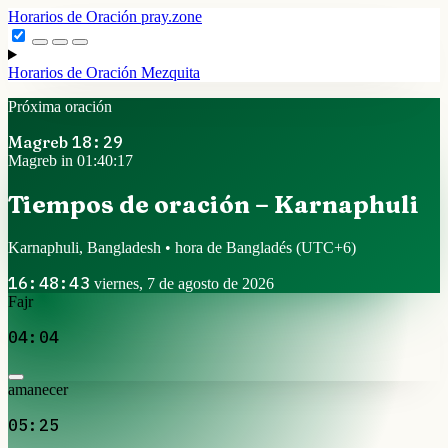
Horarios de Oración
pray.zone
Horarios de Oración
Mezquita
Próxima oración
Magreb
18:29
Magreb in 01:40:16
Tiempos de oración – Karnaphuli
Karnaphuli, Bangladesh • hora de Bangladés
(UTC+6)
16:48:44
viernes, 7 de agosto de 2026
Fajr
04:04
amanecer
05:25