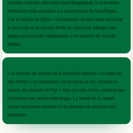
métodos estándar adecuados para Bangladesh. Los horarios
mostrados están ajustados a la zona horaria de Asia/Dhaka.
Use la brújula de Qibla o herramientas en línea para encontrar
la dirección de la oración desde su ubicación. Marque esta
página para acceder rápidamente a los horarios de oración
diarios.
RITMO ESTACIONAL
Los horarios de oración en Karnaphuli cambian a lo largo del
año debido a las variaciones en las horas de luz. Durante el
verano, los tiempos de Fajr e Isha son más cortos, mientras que
el invierno trae noches más largas. La latitud de la ciudad
causa variaciones notables en los horarios de oración entre
estaciones.