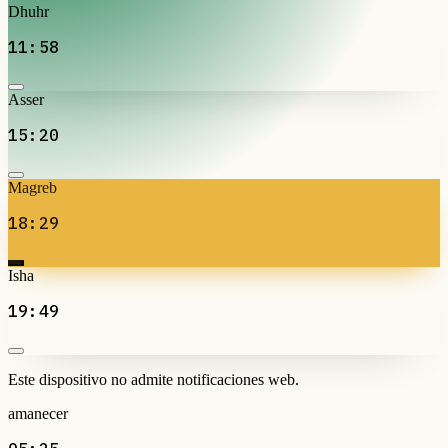
Dhuhr
11:58
Asser
15:20
Magreb
18:29
Isha
19:49
Este dispositivo no admite notificaciones web.
amanecer