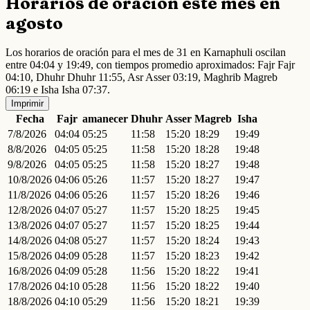
Horarios de oración este mes en
agosto
Los horarios de oración para el mes de 31 en Karnaphuli oscilan
entre 04:04 y 19:49, con tiempos promedio aproximados: Fajr Fajr
04:10, Dhuhr Dhuhr 11:55, Asr Asser 03:19, Maghrib Magreb
06:19 e Isha Isha 07:37.
Imprimir
Fecha
Fajr
amanecer
Dhuhr
Asser
Magreb
Isha
7/8/2026
04:04
05:25
11:58
15:20
18:29
19:49
8/8/2026
04:05
05:25
11:58
15:20
18:28
19:48
9/8/2026
04:05
05:25
11:58
15:20
18:27
19:48
10/8/2026
04:06
05:26
11:57
15:20
18:27
19:47
11/8/2026
04:06
05:26
11:57
15:20
18:26
19:46
12/8/2026
04:07
05:27
11:57
15:20
18:25
19:45
13/8/2026
04:07
05:27
11:57
15:20
18:25
19:44
14/8/2026
04:08
05:27
11:57
15:20
18:24
19:43
15/8/2026
04:09
05:28
11:57
15:20
18:23
19:42
16/8/2026
04:09
05:28
11:56
15:20
18:22
19:41
17/8/2026
04:10
05:28
11:56
15:20
18:22
19:40
18/8/2026
04:10
05:29
11:56
15:20
18:21
19:39