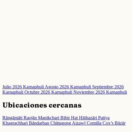
Julio 2026 Karnaphuli
Agosto 2026 Karnaphuli
Septiembre 2026
Karnaphuli
Octubre 2026 Karnaphuli
Noviembre 2026 Karnaphuli
Ubicaciones cercanas
Rāngāmāti
Raojān
Manikchari
Bibir Hat
Hāthazāri
Patiya
Khagrachhari
Bāndarban
Chittagong
Aizawl
Comilla
Cox’s Bāzār