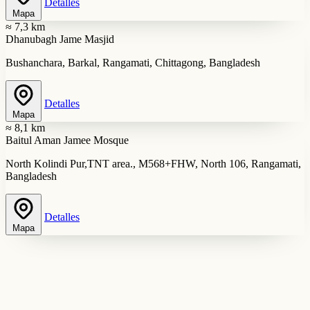
Detalles
Mapa
≈ 7,3 km
Dhanubagh Jame Masjid
Bushanchara, Barkal, Rangamati, Chittagong, Bangladesh
Detalles
Mapa
≈ 8,1 km
Baitul Aman Jamee Mosque
North Kolindi Pur,TNT area., M568+FHW, North 106, Rangamati,
Bangladesh
Detalles
Mapa