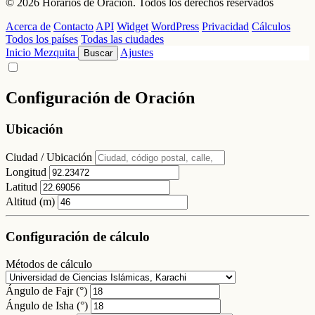
© 2026 Horarios de Oración. Todos los derechos reservados
Acerca de
Contacto
API
Widget
WordPress
Privacidad
Cálculos
Todos los países
Todas las ciudades
Inicio
Mezquita
Ajustes
Buscar
Configuración de Oración
Ubicación
Ciudad / Ubicación
Longitud
Latitud
Altitud (m)
Configuración de cálculo
Métodos de cálculo
Ángulo de Fajr (°)
Ángulo de Isha (°)