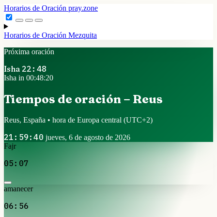
Horarios de Oración
pray.zone
Horarios de Oración
Mezquita
Próxima oración
Isha
22:48
Isha in 00:48:19
Tiempos de oración – Reus
Reus, España • hora de Europa central
(UTC+2)
21:59:41
jueves, 6 de agosto de 2026
Fajr
05:07
amanecer
06:56