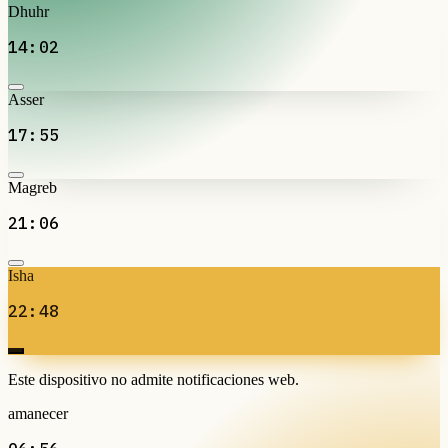
Dhuhr
14:02
Asser
17:55
Magreb
21:06
Isha
22:48
Este dispositivo no admite notificaciones web.
amanecer