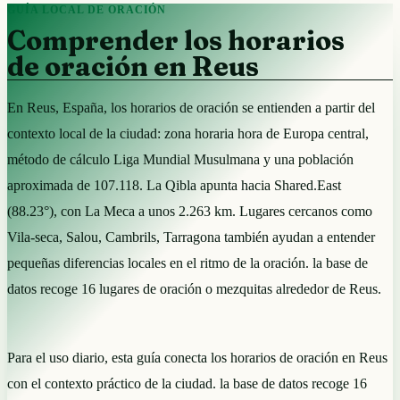
GUÍA LOCAL DE ORACIÓN
Comprender los horarios
de oración en Reus
En Reus, España, los horarios de oración se entienden a partir del
contexto local de la ciudad: zona horaria hora de Europa central,
método de cálculo Liga Mundial Musulmana y una población
aproximada de 107.118. La Qibla apunta hacia Shared.East
(88.23°), con La Meca a unos 2.263 km. Lugares cercanos como
Vila-seca, Salou, Cambrils, Tarragona también ayudan a entender
pequeñas diferencias locales en el ritmo de la oración. la base de
datos recoge 16 lugares de oración o mezquitas alrededor de Reus.
Para el uso diario, esta guía conecta los horarios de oración en Reus
con el contexto práctico de la ciudad. la base de datos recoge 16