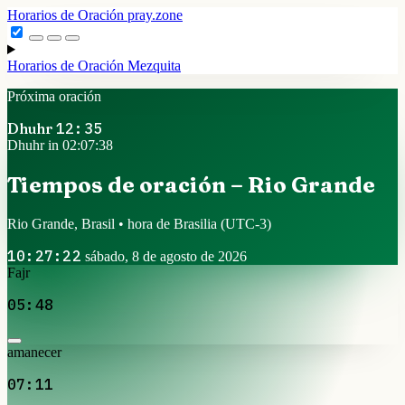
Horarios de Oración
pray.zone
Horarios de Oración
Mezquita
Próxima oración
Dhuhr
12:35
Dhuhr in 02:07:38
Tiempos de oración – Rio Grande
Rio Grande, Brasil • hora de Brasilia
(UTC-3)
10:27:22
sábado, 8 de agosto de 2026
Fajr
05:48
amanecer
07:11