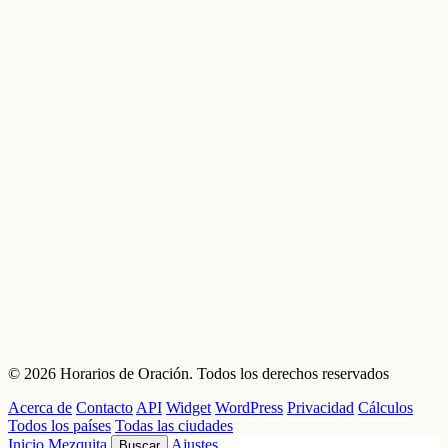
© 2026 Horarios de Oración. Todos los derechos reservados
Acerca de
Contacto
API
Widget
WordPress
Privacidad
Cálculos
Todos los países
Todas las ciudades
Inicio
Mezquita
Ajustes
Buscar