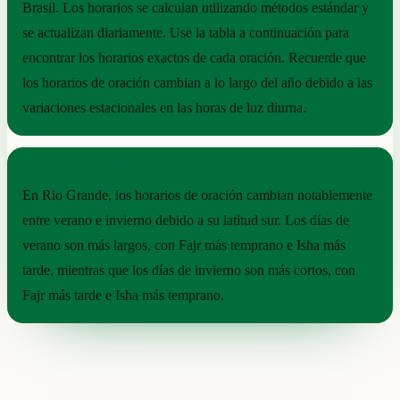
Brasil. Los horarios se calculan utilizando métodos estándar y
se actualizan diariamente. Use la tabla a continuación para
encontrar los horarios exactos de cada oración. Recuerde que
los horarios de oración cambian a lo largo del año debido a las
variaciones estacionales en las horas de luz diurna.
RITMO ESTACIONAL
En Rio Grande, los horarios de oración cambian notablemente
entre verano e invierno debido a su latitud sur. Los días de
verano son más largos, con Fajr más temprano e Isha más
tarde, mientras que los días de invierno son más cortos, con
Fajr más tarde e Isha más temprano.