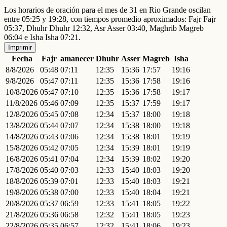
Los horarios de oración para el mes de 31 en Rio Grande oscilan
entre 05:25 y 19:28, con tiempos promedio aproximados: Fajr Fajr
05:37, Dhuhr Dhuhr 12:32, Asr Asser 03:40, Maghrib Magreb
06:04 e Isha Isha 07:21.
Imprimir
Fecha
Fajr
amanecer
Dhuhr
Asser
Magreb
Isha
8/8/2026
05:48
07:11
12:35
15:36
17:57
19:16
9/8/2026
05:47
07:11
12:35
15:36
17:58
19:16
10/8/2026
05:47
07:10
12:35
15:36
17:58
19:17
11/8/2026
05:46
07:09
12:35
15:37
17:59
19:17
12/8/2026
05:45
07:08
12:34
15:37
18:00
19:18
13/8/2026
05:44
07:07
12:34
15:38
18:00
19:18
14/8/2026
05:43
07:06
12:34
15:38
18:01
19:19
15/8/2026
05:42
07:05
12:34
15:39
18:01
19:19
16/8/2026
05:41
07:04
12:34
15:39
18:02
19:20
17/8/2026
05:40
07:03
12:33
15:40
18:03
19:20
18/8/2026
05:39
07:01
12:33
15:40
18:03
19:21
19/8/2026
05:38
07:00
12:33
15:40
18:04
19:21
20/8/2026
05:37
06:59
12:33
15:41
18:05
19:22
21/8/2026
05:36
06:58
12:32
15:41
18:05
19:23
22/8/2026
05:35
06:57
12:32
15:41
18:06
19:23