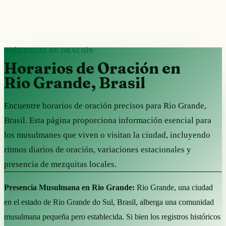
GUÍA LOCAL DE ORACIÓN
Horarios de Oración en
Rio Grande, Brasil
Encuentre horarios de oración precisos para Rio Grande,
Brasil. Esta página proporciona información esencial para
los musulmanes que viven o visitan la ciudad, incluyendo
ritmos diarios de oración, variaciones estacionales y
presencia de mezquitas locales.
Presencia Musulmana en Rio Grande:
Rio Grande, una ciudad
en el estado de Rio Grande do Sul, Brasil, alberga una comunidad
musulmana pequeña pero establecida. Si bien los registros históricos