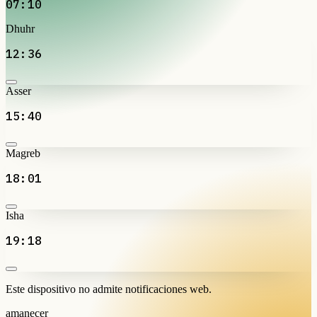
07:10
Dhuhr
12:36
Asser
15:40
Magreb
18:01
Isha
19:18
Este dispositivo no admite notificaciones web.
amanecer