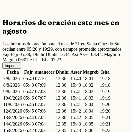
Horarios de oración este mes en
agosto
Los horarios de oración para el mes de 31 en Santa Cruz do Sul
oscilan entre 05:26 y 19:29, con tiempos promedio aproximados:
Fajr Fajr 05:38, Dhuhr Dhuhr 12:34, Asr Asser 03:44, Maghrib
Magreb 06:07 e Isha Isha 07:23.
Imprimir
Fecha
Fajr
amanecer
Dhuhr
Asser
Magreb
Isha
7/8/2026
05:49
07:10
12:36
15:40
18:01
19:18
8/8/2026
05:48
07:09
12:36
15:40
18:02
19:18
9/8/2026
05:47
07:08
12:36
15:41
18:02
19:19
10/8/2026
05:46
07:07
12:36
15:41
18:03
19:19
11/8/2026
05:46
07:07
12:36
15:41
18:04
19:20
12/8/2026
05:45
07:06
12:36
15:42
18:04
19:20
13/8/2026
05:44
07:05
12:36
15:42
18:05
19:21
14/8/2026
05:43
07:04
12:35
15:43
18:05
19:21
15/8/2026
05:42
07:03
12:35
15:43
18:06
19:22