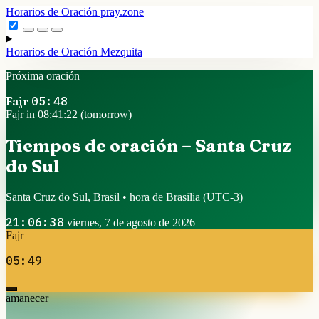
Horarios de Oración
pray.zone
Horarios de Oración
Mezquita
Próxima oración
Fajr
05:48
Fajr in 08:41:22 (tomorrow)
Tiempos de oración – Santa Cruz
do Sul
Santa Cruz do Sul, Brasil • hora de Brasilia
(UTC-3)
21:06:38
viernes, 7 de agosto de 2026
Fajr
05:49
amanecer