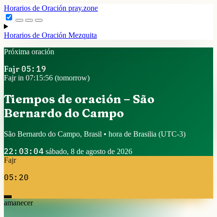
Horarios de Oración
pray.zone
Horarios de Oración
Mezquita
Próxima oración
Fajr
05:19
Fajr in 07:15:55 (tomorrow)
Tiempos de oración – São
Bernardo do Campo
São Bernardo do Campo, Brasil • hora de Brasilia
(UTC-3)
22:03:05
sábado, 8 de agosto de 2026
Fajr
05:20
amanecer