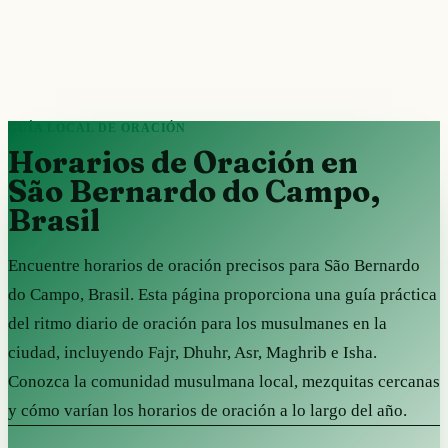
GUÍA LOCAL DE ORACIÓN
Horarios de Oración en
São Bernardo do Campo,
Brasil
Encuentre horarios de oración precisos para São Bernardo
do Campo, Brasil. Esta página proporciona una guía práctica
del ritmo diario de oración para los musulmanes en la
ciudad, incluyendo Fajr, Dhuhr, Asr, Maghrib e Isha.
Conozca la comunidad musulmana local, mezquitas cercanas
y cómo varían los horarios de oración a lo largo del año.