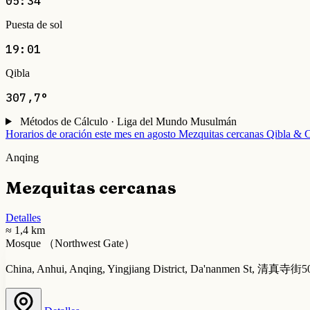
05:34
Puesta de sol
19:01
Qibla
307,7°
Métodos de Cálculo · Liga del Mundo Musulmán
Horarios de oración este mes en agosto
Mezquitas cercanas
Qibla & C
Anqing
Mezquitas cercanas
Detalles
≈ 1,4 km
Mosque （Northwest Gate）
China, Anhui, Anqing, Yingjiang District, Da'nanmen St, 清