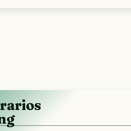
rarios
ing