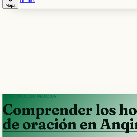
Detalles
Mapa
GUÍA LOCAL DE ORACIÓN
Comprender los ho
de oración en Anq