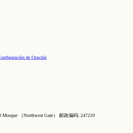
onfiguración de Oración
真寺街50 Mosque （Northwest Gate） 邮政编码: 247210