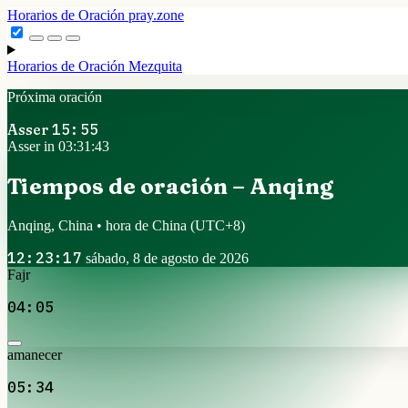
Horarios de Oración
pray.zone
Horarios de Oración
Mezquita
Próxima oración
Asser
15:55
Asser in 03:31:42
Tiempos de oración – Anqing
Anqing, China • hora de China
(UTC+8)
12:23:18
sábado, 8 de agosto de 2026
Fajr
04:05
amanecer
05:34