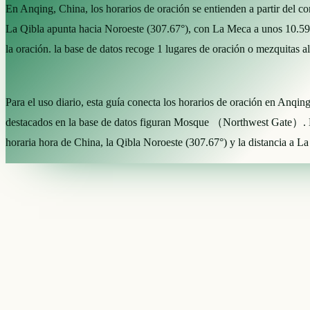
En Anqing, China, los horarios de oración se entienden a partir del
La Qibla apunta hacia Noroeste (307.67°), con La Meca a unos 10.59
la oración. la base de datos recoge 1 lugares de oración o mezquitas 
Para el uso diario, esta guía conecta los horarios de oración en Anqin
destacados en la base de datos figuran Mosque （Northwest Gate）. L
horaria hora de China, la Qibla Noroeste (307.67°) y la distancia a 