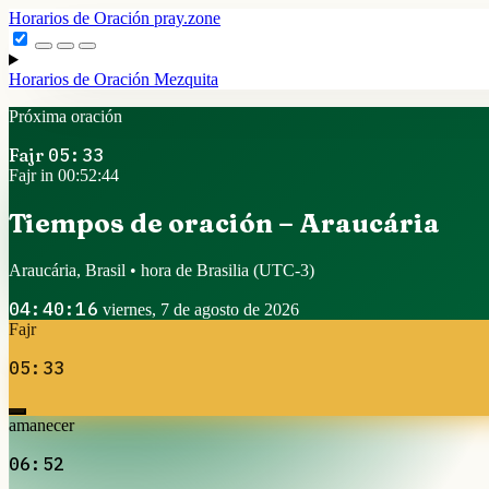
Horarios de Oración
pray.zone
Horarios de Oración
Mezquita
Próxima oración
Fajr
05:33
Fajr in 00:52:43
Tiempos de oración – Araucária
Araucária, Brasil • hora de Brasilia
(UTC-3)
04:40:17
viernes, 7 de agosto de 2026
Fajr
05:33
amanecer
06:52