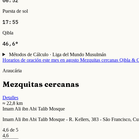
06:52
Puesta de sol
17:55
Qibla
46,6°
Métodos de Cálculo · Liga del Mundo Musulmán
Horarios de oración este mes en agosto
Mezquitas cercanas
Qibla & C
Araucária
Mezquitas cercanas
Detalles
≈ 22,8 km
Imam Ali ibn Abi Talib Mosque
Imam Ali ibn Abi Talib Mosque - R. Kellers, 383 - São Francisco, Cur
4,6 de 5
4,6