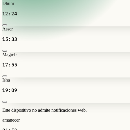
Dhuhr
12:24
Asser
15:33
Magreb
17:55
Isha
19:09
Este dispositivo no admite notificaciones web.
amanecer