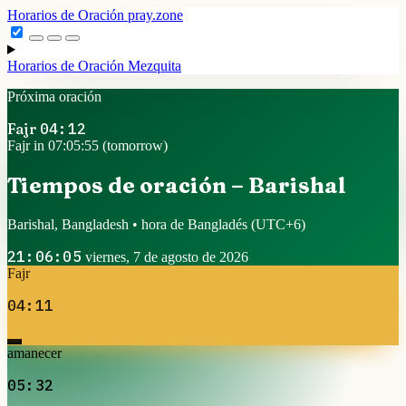
Horarios de Oración
pray.zone
Horarios de Oración
Mezquita
Próxima oración
Fajr
04:12
Fajr in 07:05:54 (tomorrow)
Tiempos de oración – Barishal
Barishal, Bangladesh • hora de Bangladés
(UTC+6)
21:06:06
viernes, 7 de agosto de 2026
Fajr
04:11
amanecer
05:32