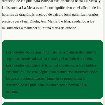
dirección de la Qibla para Barishal está orientada hacia La Meca, y
la distancia a La Meca es un factor significativo en el cálculo de los
horarios de oración. El método de cálculo local garantiza horarios
precisos para Fajr, Dhuhr, Asr, Maghrib e Isha, ayudando a los
musulmanes a mantener su rutina diaria de oración.
NOTAS PRÁCTICAS
Los horarios de oración de Barishal se actualizan diariamente
según las coordenadas de la ciudad y el método de cálculo.
Los horarios cambian a lo largo del año debido a los cambios
estacionales. Use esta página para mantenerse informado sobre
las cinco oraciones diarias. También se proporciona la
dirección de la Qibla para una orientación precisa de la
oración.