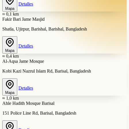
Detalles
Mapa
≈ 0,1 km
Fakir Bari Jame Masjid
Shatla, Ujirpur, Barishal, Barishal, Bangladesh
Detalles
Mapa
≈ 0,4 km
Al-Aqsa Jame Mosque
Kobi Kazi Nazrul Islam Rd, Barisal, Bangladesh
Detalles
Mapa
≈ 1,0 km
Ahle Hadith Mosque Barisal
151 Police Line Rd, Barisal, Bangladesh