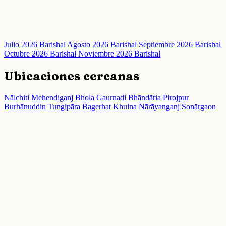
Julio 2026 Barishal
Agosto 2026 Barishal
Septiembre 2026 Barishal
Octubre 2026 Barishal
Noviembre 2026 Barishal
Ubicaciones cercanas
Nālchiti
Mehendiganj
Bhola
Gaurnadi
Bhāndāria
Pirojpur
Burhānuddin
Tungipāra
Bagerhat
Khulna
Nārāyanganj
Sonārgaon