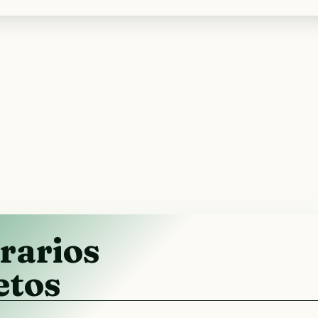
rarios
etos