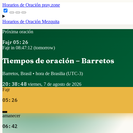
Horarios de Oración
pray.zone
Horarios de Oración
Mezquita
Próxima oración
Fajr
05:26
Fajr in 08:47:11 (tomorrow)
Tiempos de oración – Barretos
Barretos, Brasil • hora de Brasilia
(UTC-3)
20:38:49
viernes, 7 de agosto de 2026
Fajr
05:26
amanecer
06:42