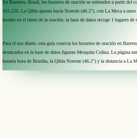
En Barretos, Brasil, los horarios de oración se entienden a partir de
101.220. La Qibla apunta hacia Noreste (46.2°), con La Meca a unos
locales en el ritmo de la oración. la base de datos recoge 1 lugares de
Para el uso diario, esta guía conecta los horarios de oración en Barret
destacados en la base de datos figuran Mesquita Colina. La página 
horaria hora de Brasilia, la Qibla Noreste (46.2°) y la distancia a La