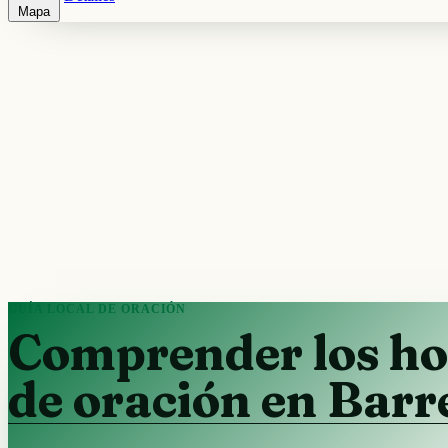
Mapa
GUÍA LOCAL DE ORACIÓN
Comprender los ho
de oración en Barr