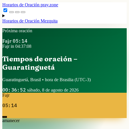
Horarios de Oración
pray.zone
Horarios de Oración
Mezquita
Próxima oración
Fajr
05:14
Fajr in 04:37:08
Tiempos de oración –
Guaratinguetá
Guaratinguetá, Brasil • hora de Brasilia
(UTC-3)
00:36:52
sábado, 8 de agosto de 2026
Fajr
05:14
amanecer