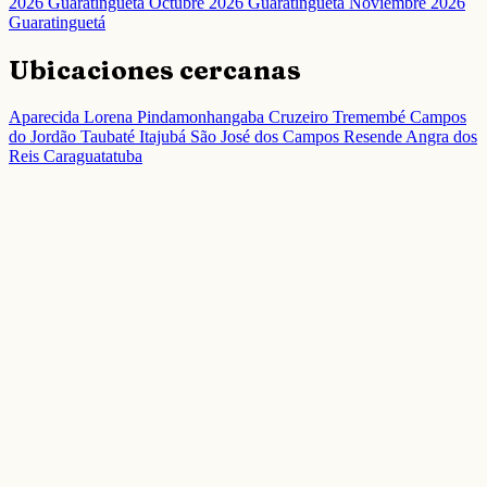
2026 Guaratinguetá
Octubre 2026 Guaratinguetá
Noviembre 2026
Guaratinguetá
Ubicaciones cercanas
Aparecida
Lorena
Pindamonhangaba
Cruzeiro
Tremembé
Campos
do Jordão
Taubaté
Itajubá
São José dos Campos
Resende
Angra dos
Reis
Caraguatatuba