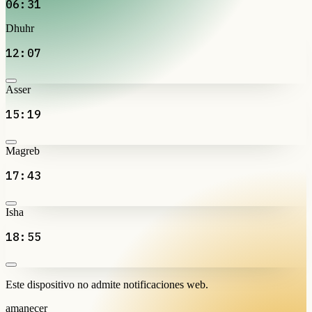
06:31
Dhuhr
12:07
Asser
15:19
Magreb
17:43
Isha
18:55
Este dispositivo no admite notificaciones web.
amanecer