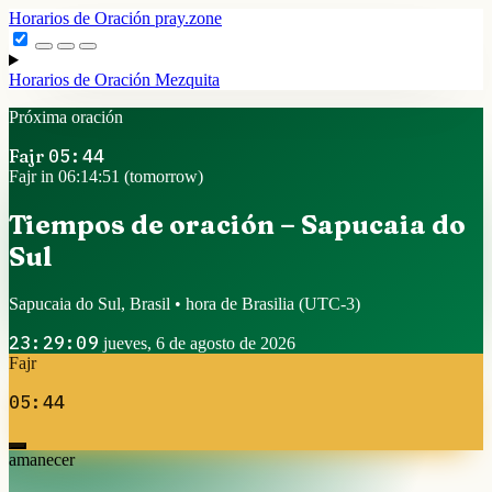
Horarios de Oración
pray.zone
Horarios de Oración
Mezquita
Próxima oración
Fajr
05:44
Fajr in 06:14:50 (tomorrow)
Tiempos de oración – Sapucaia do
Sul
Sapucaia do Sul, Brasil • hora de Brasilia
(UTC-3)
23:29:10
jueves, 6 de agosto de 2026
Fajr
05:44
amanecer