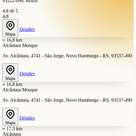
93222-090, Brazil
4,8 de 5
4,8
Detalles
Mapa
≈ 16,8 km
Alcântara Mosque
Av. Alcântara, 4741 - São Jorge, Novo Hamburgo - RS, 93537-490
Detalles
Mapa
≈ 16,8 km
Alcântara Mosque
Av. Alcântara, 4741 - São Jorge, Novo Hamburgo - RS, 93537-490
Detalles
Mapa
≈ 17,3 km
Alcântara