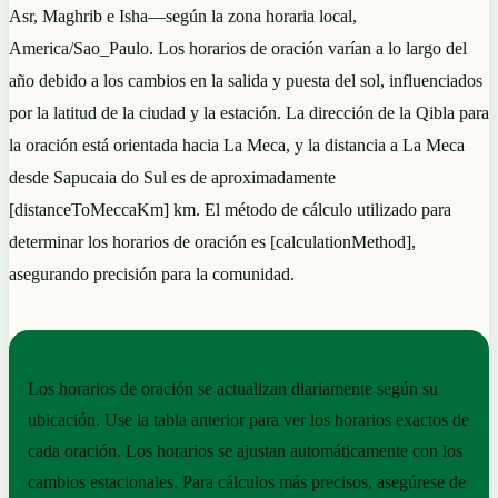
Asr, Maghrib e Isha—según la zona horaria local,
America/Sao_Paulo. Los horarios de oración varían a lo largo del
año debido a los cambios en la salida y puesta del sol, influenciados
por la latitud de la ciudad y la estación. La dirección de la Qibla para
la oración está orientada hacia La Meca, y la distancia a La Meca
desde Sapucaia do Sul es de aproximadamente
[distanceToMeccaKm] km. El método de cálculo utilizado para
determinar los horarios de oración es [calculationMethod],
asegurando precisión para la comunidad.
NOTAS PRÁCTICAS
Los horarios de oración se actualizan diariamente según su
ubicación. Use la tabla anterior para ver los horarios exactos de
cada oración. Los horarios se ajustan automáticamente con los
cambios estacionales. Para cálculos más precisos, asegúrese de